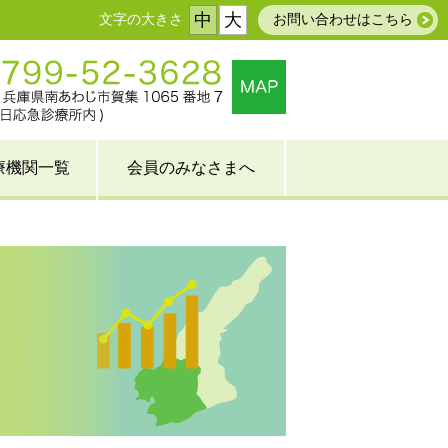
中
大
お問い合わせはこちら
療機関一覧
会員のみなさまへ