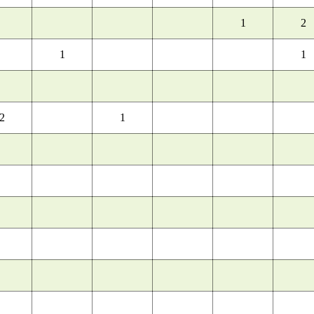
1
2
1
1
2
1