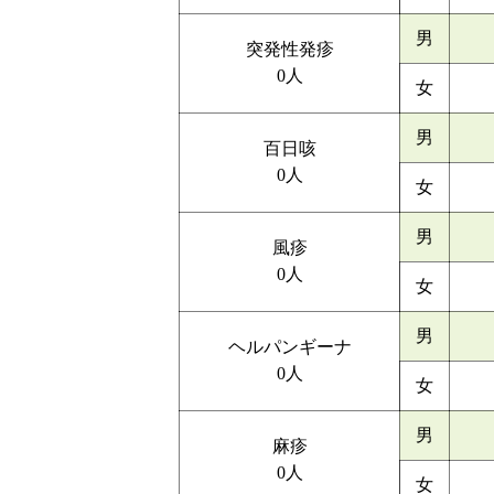
男
突発性発疹
0人
女
男
百日咳
0人
女
男
風疹
0人
女
男
ヘルパンギーナ
0人
女
男
麻疹
0人
女