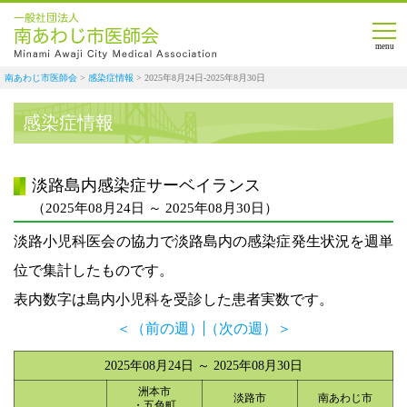
南あわじ市医師会
>
感染症情報
>
2025年8月24日-2025年8月30日
感染症情報
淡路島内感染症サーベイランス
（2025年08月24日 ～ 2025年08月30日）
淡路小児科医会の協力で淡路島内の感染症発生状況を週単
位で集計したものです。
表内数字は島内小児科を受診した患者実数です。
＜（前の週）
（次の週）＞
2025年08月24日 ～ 2025年08月30日
洲本市
淡路市
南あわじ市
・五色町