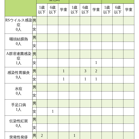
1歳
6歳
1歳
6歳
1歳
6歳
学童
学童
学童
以下
以下
以下
以下
以下
以下
RSウイルス感染
男
症
女
0人
男
咽頭結膜熱
0人
女
A群溶連菌感染
男
症
女
1
1人
男
1
3
2
感染性胃腸炎
9人
女
1
1
1
男
水痘
0人
女
男
手足口病
1人
女
1
男
伝染性紅斑
0人
女
男
2
1
突発性発疹