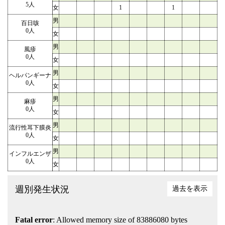
5人
女
1
1
男
百日咳
0人
女
男
風疹
0人
女
男
ヘルパンギーナ
0人
女
男
麻疹
0人
女
男
流行性耳下膜炎
0人
女
男
インフルエンザ
0人
女
週別発生状況
過去を表示
Fatal error
: Allowed memory size of 83886080 bytes