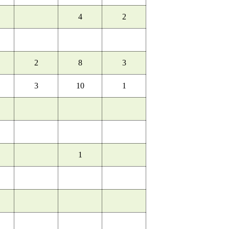
4
2
2
8
3
3
10
1
1