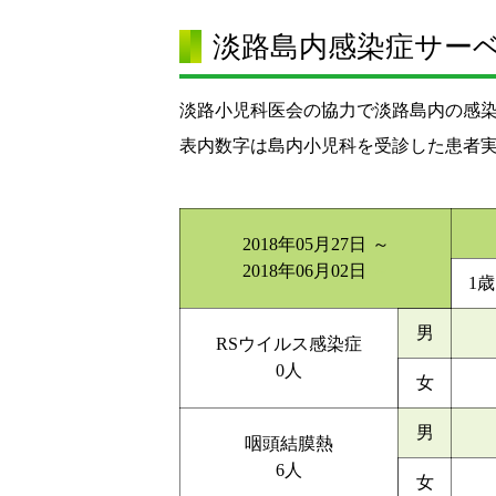
淡路島内感染症サー
淡路小児科医会の協力で淡路島内の感
表内数字は島内小児科を受診した患者
2018年05月27日
2018年06月02日
1歳
男
RSウイルス感染症
0人
女
男
咽頭結膜熱
6人
女