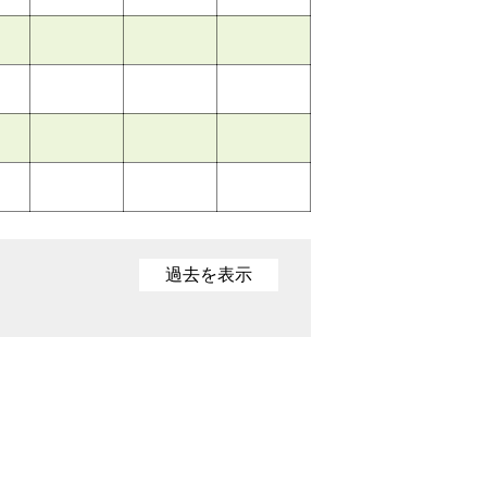
過去を表示