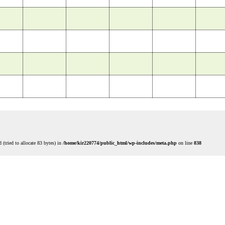
(tried to allocate 83 bytes) in
/home/kir220774/public_html/wp-includes/meta.php
on line
838