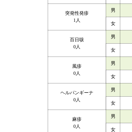
男
突発性発疹
1人
女
男
百日咳
0人
女
男
風疹
0人
女
男
ヘルパンギーナ
0人
女
男
麻疹
0人
女