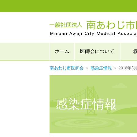
ホーム
医師会について
南あわじ市医師会
>
感染症情報
>
2018年5
感染症情報