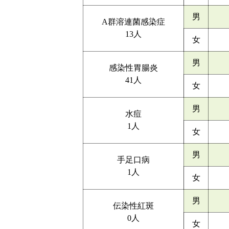
男
A群溶連菌感染症
13人
女
男
感染性胃腸炎
41人
女
男
水痘
1人
女
男
手足口病
1人
女
男
伝染性紅斑
0人
女