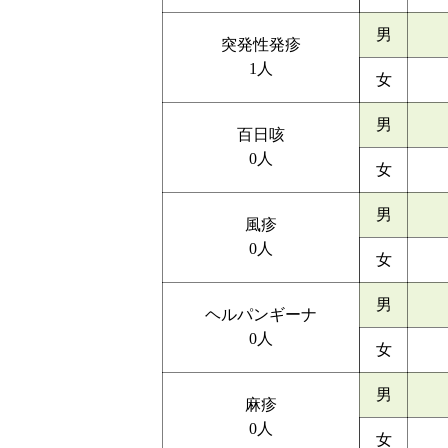
男
突発性発疹
1人
女
男
百日咳
0人
女
男
風疹
0人
女
男
ヘルパンギーナ
0人
女
男
麻疹
0人
女