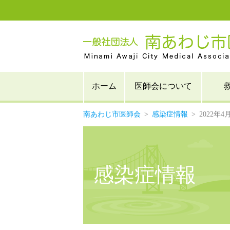
ホーム
医師会について
南あわじ市医師会
>
感染症情報
>
2022年4
感染症情報