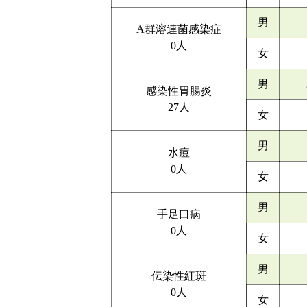
男
A群溶連菌感染症
0人
女
男
感染性胃腸炎
27人
女
男
水痘
0人
女
男
手足口病
0人
女
男
伝染性紅斑
0人
女