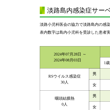
淡路島内感染症サー
淡路小児科医会の協力で淡路島内の感
表内数字は島内小児科を受診した患者
2024年07月28日
2024年08月03日
1歳
男
RSウイルス感染症
30人
女
男
咽頭結膜熱
0人
女