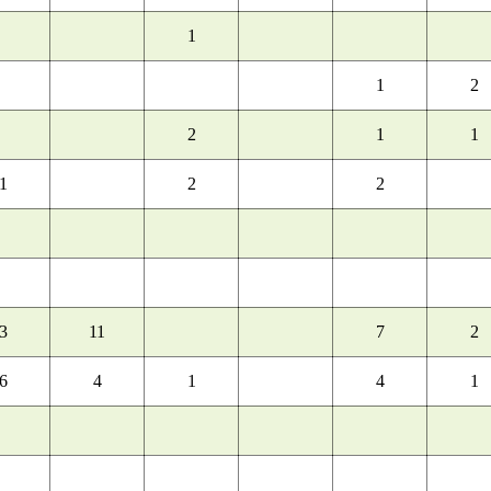
1
1
2
2
1
1
1
2
2
3
11
7
2
6
4
1
4
1