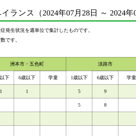
ベイランス
（2024年07月28日 ～ 2024
染症発生状況を週単位で集計したものです。
実数です。
洲本市
・五色町
淡路市
以下
6歳
以下
学童
1歳
以下
6歳
以下
学
1
1
5
9
5
8