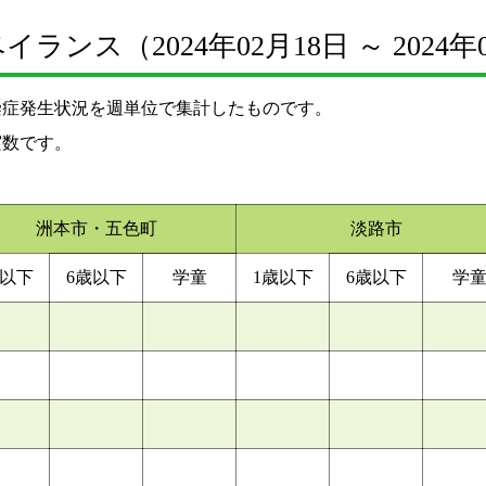
ベイランス
（2024年02月18日 ～ 2024
染症発生状況を週単位で集計したものです。
実数です。
洲本市
・五色町
淡路市
以下
6歳
以下
学童
1歳
以下
6歳
以下
学