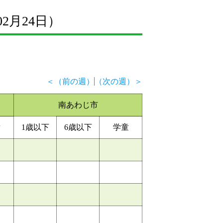
年02月24日）
＜（前の週）
（次の週）＞
南あわじ市
童
1歳
以下
6歳
以下
学童