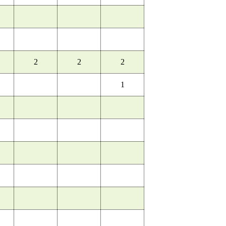
2
2
2
1