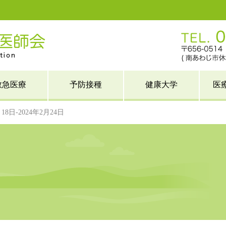
救急医療
予防接種
健康大学
医
月18日-2024年2月24日