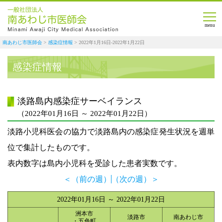
南あわじ市医師会
>
感染症情報
>
2022年1月16日-2022年1月22日
感染症情報
淡路島内感染症サーベイランス
（2022年01月16日 ～ 2022年01月22日）
淡路小児科医会の協力で淡路島内の感染症発生状況を週単
位で集計したものです。
表内数字は島内小児科を受診した患者実数です。
＜（前の週）
（次の週）＞
2022年01月16日 ～ 2022年01月22日
洲本市
淡路市
南あわじ市
・五色町