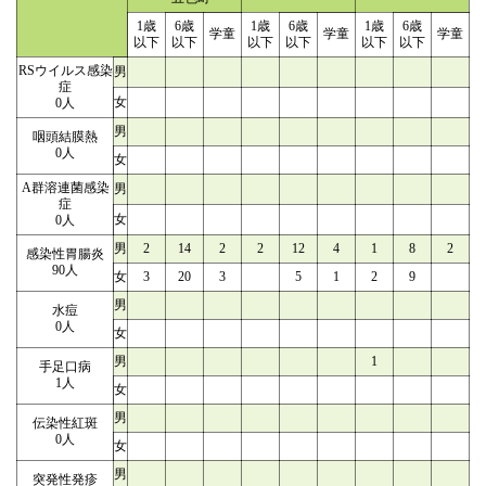
1歳
6歳
1歳
6歳
1歳
6歳
学童
学童
学童
以下
以下
以下
以下
以下
以下
RSウイルス感染
男
症
女
0人
男
咽頭結膜熱
0人
女
A群溶連菌感染
男
症
女
0人
男
2
14
2
2
12
4
1
8
2
感染性胃腸炎
90人
女
3
20
3
5
1
2
9
男
水痘
0人
女
男
1
手足口病
1人
女
男
伝染性紅斑
0人
女
男
突発性発疹