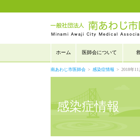
ホーム
医師会について
南あわじ市医師会
>
感染症情報
>
2018年1
感染症情報