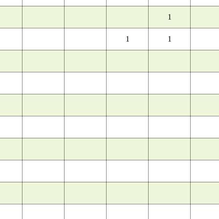
1
1
1