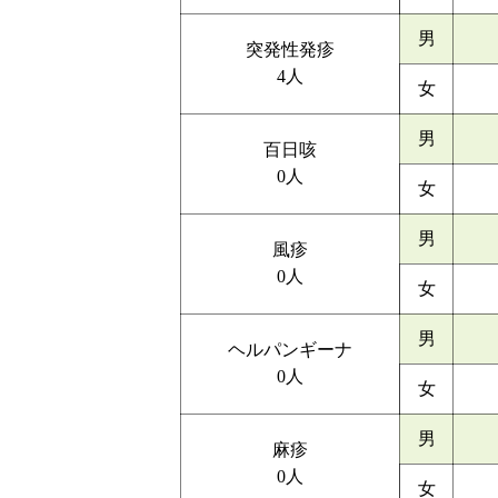
男
突発性発疹
4人
女
男
百日咳
0人
女
男
風疹
0人
女
男
ヘルパンギーナ
0人
女
男
麻疹
0人
女