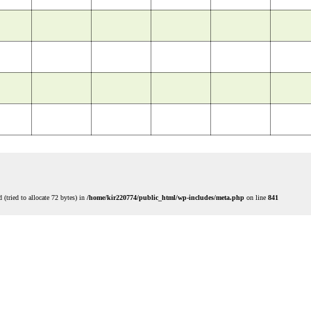
(tried to allocate 72 bytes) in
/home/kir220774/public_html/wp-includes/meta.php
on line
841