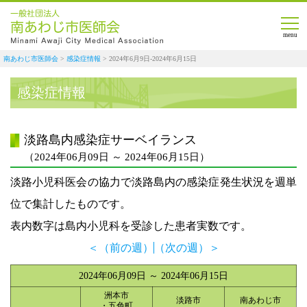
南あわじ市医師会
>
感染症情報
>
2024年6月9日-2024年6月15日
感染症情報
淡路島内感染症サーベイランス
（2024年06月09日 ～ 2024年06月15日）
淡路小児科医会の協力で淡路島内の感染症発生状況を週単
位で集計したものです。
表内数字は島内小児科を受診した患者実数です。
＜（前の週）
（次の週）＞
2024年06月09日 ～ 2024年06月15日
洲本市
淡路市
南あわじ市
・五色町