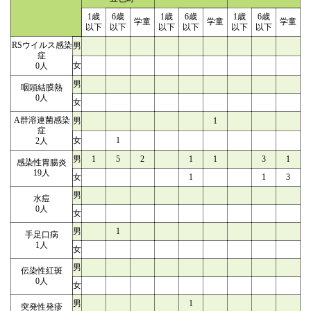
1歳
6歳
1歳
6歳
1歳
6歳
学童
学童
学童
以下
以下
以下
以下
以下
以下
RSウイルス感染
男
症
女
0人
男
咽頭結膜熱
0人
女
A群溶連菌感染
男
1
症
女
1
2人
男
1
5
2
1
1
3
1
感染性胃腸炎
19人
女
1
1
3
男
水痘
0人
女
男
1
手足口病
1人
女
男
伝染性紅斑
0人
女
男
1
突発性発疹