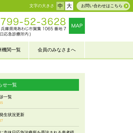
中
大
お問い合わせはこちら
療機関一覧
会員のみなさまへ
らせ一覧
診一覧
05
発生状況更新
27
じ市休日応急診療所を受診される患者様